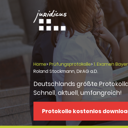
Home
>
Prüfungsprotokolle
>
1. Examen Baye
Roland Stockmann, DirAG a.D.
Deutschlands größte Protokoll
Schnell, aktuell, umfangreich!
Protokolle kostenlos downlo