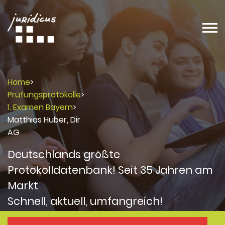
Home
>
Prüfungsprotokolle
>
1. Examen Bayern
>
Matthias Huber, Dir
AG
Deutschlands größte
Protokolldatenbank! Seit 35 Jahren am
Markt
Schnell, aktuell, umfangreich!
Protokolle
Protokolle