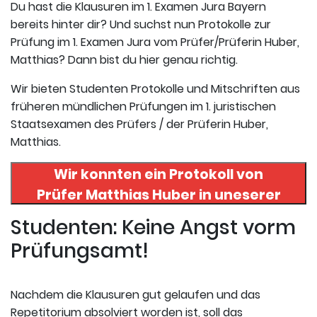
Du hast die Klausuren im 1. Examen Jura Bayern
bereits hinter dir? Und suchst nun Protokolle zur
Prüfung im 1. Examen Jura vom Prüfer/Prüferin Huber,
Matthias? Dann bist du hier genau richtig.
Wir bieten Studenten Protokolle und Mitschriften aus
früheren mündlichen Prüfungen im 1. juristischen
Staatsexamen des Prüfers / der Prüferin Huber,
Matthias.
Wir konnten ein Protokoll von
Prüfer
Matthias Huber
in uneserer
Datenbank finden. Hier
Studenten: Keine Angst vorm
registrieren und das Protokoll
Prüfungsamt!
abrufen.
Nachdem die Klausuren gut gelaufen und das
Repetitorium absolviert worden ist, soll das