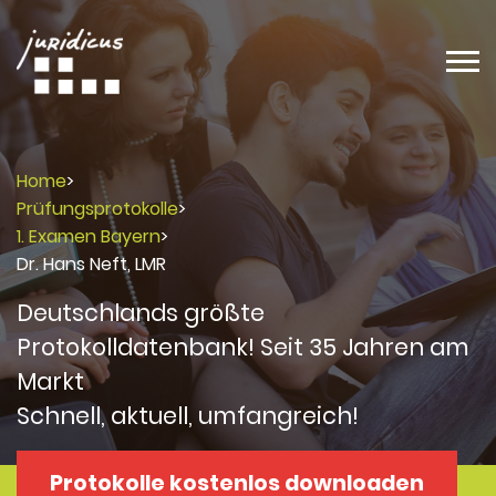
Home
>
Prüfungsprotokolle
>
1. Examen Bayern
>
Dr. Hans Neft, LMR
Deutschlands größte
Protokolldatenbank! Seit 35 Jahren am
Markt
Schnell, aktuell, umfangreich!
Protokolle kostenlos downloaden
Protokolle
Protokolle