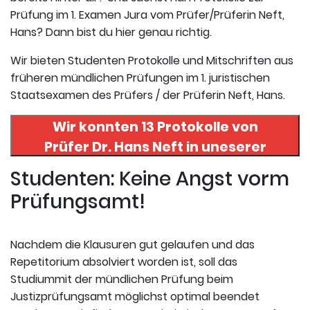
Prüfung im 1. Examen Jura vom Prüfer/Prüferin Neft,
Hans? Dann bist du hier genau richtig.
Wir bieten Studenten Protokolle und Mitschriften aus
früheren mündlichen Prüfungen im 1. juristischen
Staatsexamen des Prüfers / der Prüferin Neft, Hans.
Wir konnten 13 Protokolle von
Prüfer
Dr. Hans Neft
in uneserer
Datenbank finden. Hier
Studenten: Keine Angst vorm
registrieren und die Protokolle
Prüfungsamt!
abrufen.
Nachdem die Klausuren gut gelaufen und das
Repetitorium absolviert worden ist, soll das
Studiummit der mündlichen Prüfung beim
Justizprüfungsamt möglichst optimal beendet