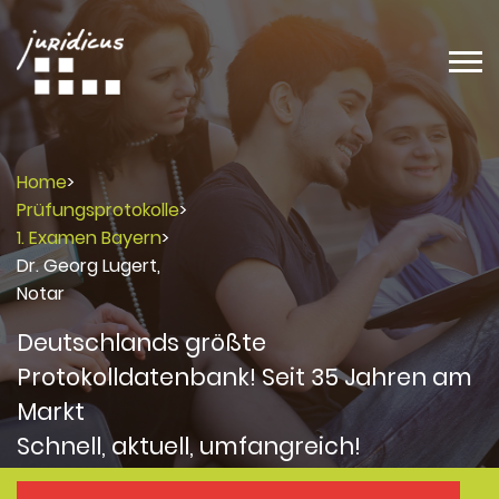
Home
>
Prüfungsprotokolle
>
1. Examen Bayern
>
Dr. Georg Lugert,
Notar
Deutschlands größte
Protokolldatenbank! Seit 35 Jahren am
Markt
Schnell, aktuell, umfangreich!
Protokolle
Protokolle