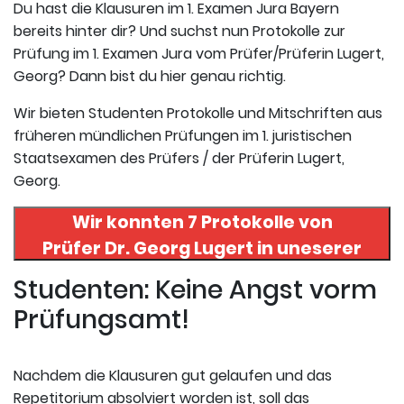
Du hast die Klausuren im 1. Examen Jura Bayern
bereits hinter dir? Und suchst nun Protokolle zur
Prüfung im 1. Examen Jura vom Prüfer/Prüferin Lugert,
Georg? Dann bist du hier genau richtig.
Wir bieten Studenten Protokolle und Mitschriften aus
früheren mündlichen Prüfungen im 1. juristischen
Staatsexamen des Prüfers / der Prüferin Lugert,
Georg.
Wir konnten 7 Protokolle von
Prüfer
Dr. Georg Lugert
in uneserer
Datenbank finden. Hier
Studenten: Keine Angst vorm
registrieren und die Protokolle
Prüfungsamt!
abrufen.
Nachdem die Klausuren gut gelaufen und das
Repetitorium absolviert worden ist, soll das