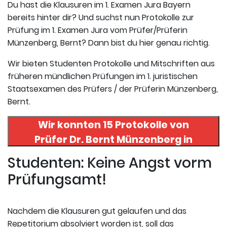
Du hast die Klausuren im 1. Examen Jura Bayern
bereits hinter dir? Und suchst nun Protokolle zur
Prüfung im 1. Examen Jura vom Prüfer/Prüferin
Münzenberg, Bernt? Dann bist du hier genau richtig.
Wir bieten Studenten Protokolle und Mitschriften aus
früheren mündlichen Prüfungen im 1. juristischen
Staatsexamen des Prüfers / der Prüferin Münzenberg,
Bernt.
Wir konnten 15 Protokolle von
Prüfer
Dr. Bernt Münzenberg
in
uneserer Datenbank finden. Hier
Studenten: Keine Angst vorm
registrieren und die Protokolle
Prüfungsamt!
abrufen.
Nachdem die Klausuren gut gelaufen und das
Repetitorium absolviert worden ist, soll das