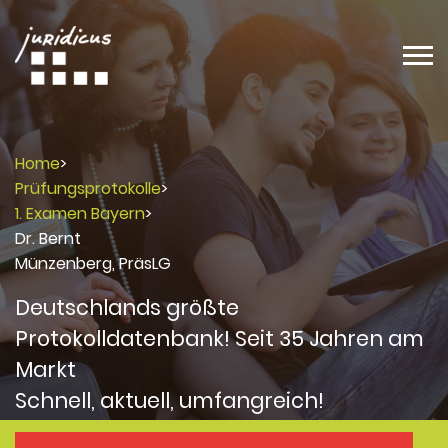
Home
>
Prüfungsprotokolle
>
1. Examen Bayern
>
Dr. Bernt
Münzenberg, PräsLG
Deutschlands größte
Protokolldatenbank! Seit 35 Jahren am
Markt
Schnell, aktuell, umfangreich!
Protokolle
Protokolle