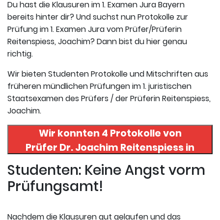
Du hast die Klausuren im 1. Examen Jura Bayern
bereits hinter dir? Und suchst nun Protokolle zur
Prüfung im 1. Examen Jura vom Prüfer/Prüferin
Reitenspiess, Joachim? Dann bist du hier genau
richtig.
Wir bieten Studenten Protokolle und Mitschriften aus
früheren mündlichen Prüfungen im 1. juristischen
Staatsexamen des Prüfers / der Prüferin Reitenspiess,
Joachim.
Wir konnten 4 Protokolle von
Prüfer
Dr. Joachim Reitenspiess
in
uneserer Datenbank finden. Hier
Studenten: Keine Angst vorm
registrieren und die Protokolle
Prüfungsamt!
abrufen.
Nachdem die Klausuren gut gelaufen und das