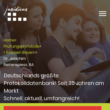
Home
>
Prüfungsprotokolle
>
1. Examen Bayern
>
Dr. Joachim
Reitenspiess, RA
Deutschlands größte
Protokolldatenbank! Seit 35 Jahren am
Markt
Schnell, aktuell, umfangreich!
Protokolle
Protokolle