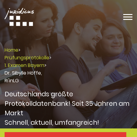
Home
>
Prüfungsprotokolle
>
1. Examen Bayern
>
Dr. Sibylle Höffe,
Ri'inLG
Deutschlands größte
Protokolldatenbank! Seit 35 Jahren am
Markt
Schnell, aktuell, umfangreich!
Protokolle
Protokolle