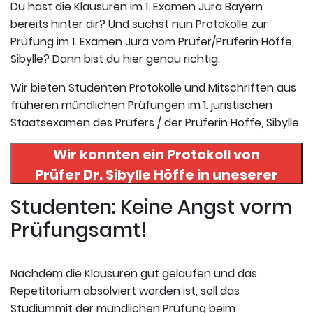
Du hast die Klausuren im 1. Examen Jura Bayern
bereits hinter dir? Und suchst nun Protokolle zur
Prüfung im 1. Examen Jura vom Prüfer/Prüferin Höffe,
Sibylle? Dann bist du hier genau richtig.
Wir bieten Studenten Protokolle und Mitschriften aus
früheren mündlichen Prüfungen im 1. juristischen
Staatsexamen des Prüfers / der Prüferin Höffe, Sibylle.
Wir konnten ein Protokoll von
Prüfer
Dr. Sibylle Höffe
in uneserer
Datenbank finden. Hier
Studenten: Keine Angst vorm
registrieren und das Protokoll
Prüfungsamt!
abrufen.
Nachdem die Klausuren gut gelaufen und das
Repetitorium absolviert worden ist, soll das
Studiummit der mündlichen Prüfung beim