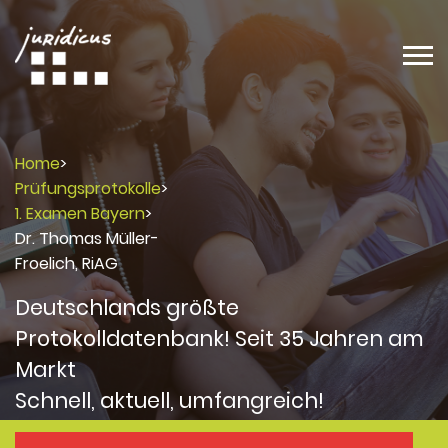
Home
>
Prüfungsprotokolle
>
1. Examen Bayern
>
Dr. Thomas Müller-
Froelich, RiAG
Deutschlands größte
Protokolldatenbank! Seit 35 Jahren am
Markt
Schnell, aktuell, umfangreich!
Protokolle
Protokolle