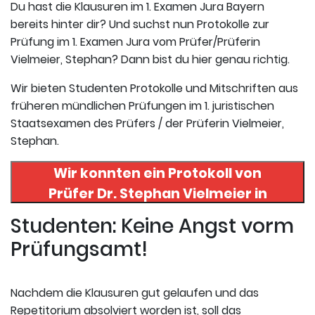
Du hast die Klausuren im 1. Examen Jura Bayern
bereits hinter dir? Und suchst nun Protokolle zur
Prüfung im 1. Examen Jura vom Prüfer/Prüferin
Vielmeier, Stephan? Dann bist du hier genau richtig.
Wir bieten Studenten Protokolle und Mitschriften aus
früheren mündlichen Prüfungen im 1. juristischen
Staatsexamen des Prüfers / der Prüferin Vielmeier,
Stephan.
Wir konnten ein Protokoll von
Prüfer
Dr. Stephan Vielmeier
in
uneserer Datenbank finden. Hier
Studenten: Keine Angst vorm
registrieren und das Protokoll
Prüfungsamt!
abrufen.
Nachdem die Klausuren gut gelaufen und das
Repetitorium absolviert worden ist, soll das