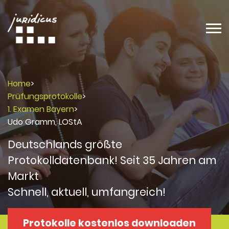
Home
>
Prüfungsprotokolle
>
1. Examen Bayern
>
Udo Gramm, LOStA
Deutschlands größte
Protokolldatenbank! Seit 35 Jahren am
Markt
Schnell, aktuell, umfangreich!
Protokolle kostenlos downloaden
Protokolle
Protokolle