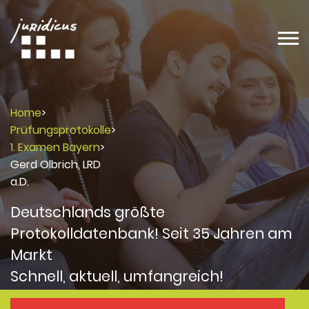
Home
>
Prüfungsprotokolle
>
1. Examen Bayern
>
Gerd Olbrich, LRD
a.D.
Deutschlands größte
Protokolldatenbank! Seit 35 Jahren am
Markt
Schnell, aktuell, umfangreich!
Protokolle
Protokolle