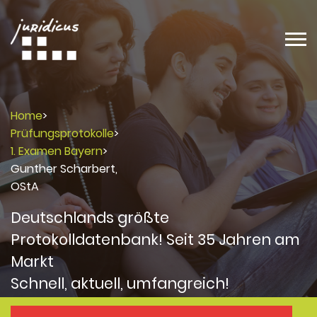
Home
>
Prüfungsprotokolle
>
1. Examen Bayern
>
Gunther Scharbert,
OStA
Deutschlands größte
Protokolldatenbank! Seit 35 Jahren am
Markt
Schnell, aktuell, umfangreich!
Protokolle
Protokolle