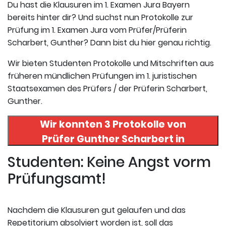
Du hast die Klausuren im 1. Examen Jura Bayern
bereits hinter dir? Und suchst nun Protokolle zur
Prüfung im 1. Examen Jura vom Prüfer/Prüferin
Scharbert, Gunther? Dann bist du hier genau richtig.
Wir bieten Studenten Protokolle und Mitschriften aus
früheren mündlichen Prüfungen im 1. juristischen
Staatsexamen des Prüfers / der Prüferin Scharbert,
Gunther.
Wir konnten 3 Protokolle von
Prüfer
Gunther Scharbert
in
uneserer Datenbank finden. Hier
Studenten: Keine Angst vorm
registrieren und die Protokolle
Prüfungsamt!
abrufen.
Nachdem die Klausuren gut gelaufen und das
Repetitorium absolviert worden ist, soll das