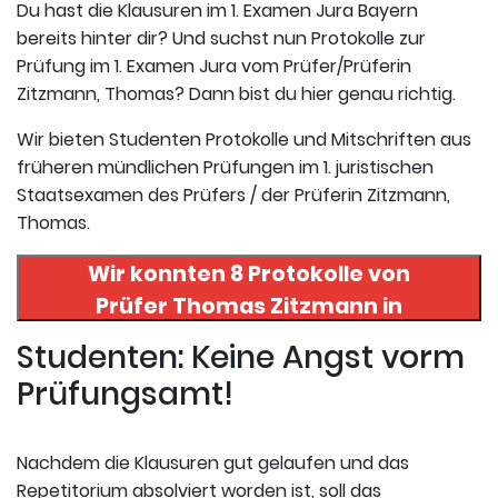
Du hast die Klausuren im 1. Examen Jura Bayern
bereits hinter dir? Und suchst nun Protokolle zur
Prüfung im 1. Examen Jura vom Prüfer/Prüferin
Zitzmann, Thomas? Dann bist du hier genau richtig.
Wir bieten Studenten Protokolle und Mitschriften aus
früheren mündlichen Prüfungen im 1. juristischen
Staatsexamen des Prüfers / der Prüferin Zitzmann,
Thomas.
Wir konnten 8 Protokolle von
Prüfer
Thomas Zitzmann
in
uneserer Datenbank finden. Hier
Studenten: Keine Angst vorm
registrieren und die Protokolle
Prüfungsamt!
abrufen.
Nachdem die Klausuren gut gelaufen und das
Repetitorium absolviert worden ist, soll das