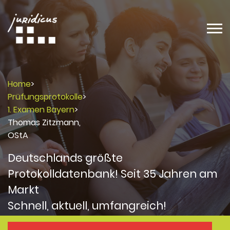
Home
>
Prüfungsprotokolle
>
1. Examen Bayern
>
Thomas Zitzmann,
OStA
Deutschlands größte
Protokolldatenbank! Seit 35 Jahren am
Markt
Schnell, aktuell, umfangreich!
Protokolle
Protokolle