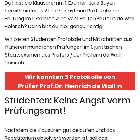
Du hast die Klausuren im 1. Examen Jura Bayern
bereits hinter dir? Und suchst nun Protokolle zur
Prüfung im 1. Examen Jura vom Prüfer/Prüferin de Wall,
Heinrich? Dann bist du hier genau richtig.
Wir bieten Studenten Protokolle und Mitschriften aus
früheren mündlichen Prüfungen im 1. juristischen
Staatsexamen des Prüfers / der Prüferin de Wall,
Heinrich.
Wir konnten 3 Protokolle von
Prüfer
Prof.Dr. Heinrich de Wall
in
uneserer Datenbank finden. Hier
Studenten: Keine Angst vorm
registrieren und die Protokolle
Prüfungsamt!
abrufen.
Nachdem die Klausuren gut gelaufen und das
Repetitorium absolviert worden ist, soll das