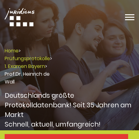
Home
>
Prüfungsprotokolle
>
1. Examen Bayern
>
Prof.Dr. Heinrich de
Wall
Deutschlands größte
Protokolldatenbank! Seit 35 Jahren am
Markt
Schnell, aktuell, umfangreich!
Protokolle
Protokolle