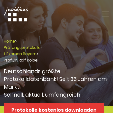
Home
>
Prüfungsprotokolle
>
1. Examen Bayern
>
Prof.Dr. Ralf Kölbel
Deutschlands größte
Protokolldatenbank! Seit 35 Jahren am
Markt
Schnell, aktuell, umfangreich!
Protokolle kostenlos downloaden
Protokolle
Protokolle