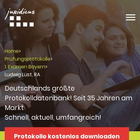
Home
>
Prüfungsprotokolle
>
1. Examen Bayern
>
Ludwig Lüst, RA
Deutschlands größte
Protokolldatenbank! Seit 35 Jahren am
Markt
Schnell, aktuell, umfangreich!
Protokolle kostenlos downloaden
Protokolle
Protokolle