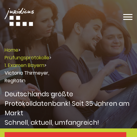
Home
>
Prüfungsprotokolle
>
1. Examen Bayern
>
Victoria Thirmeyer,
RegRätin
Deutschlands größte
Protokolldatenbank! Seit 35 Jahren am
Markt
Schnell, aktuell, umfangreich!
Protokolle
Protokolle