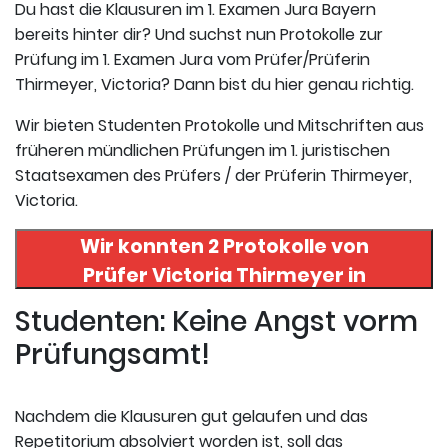
Du hast die Klausuren im 1. Examen Jura Bayern
bereits hinter dir? Und suchst nun Protokolle zur
Prüfung im 1. Examen Jura vom Prüfer/Prüferin
Thirmeyer, Victoria? Dann bist du hier genau richtig.
Wir bieten Studenten Protokolle und Mitschriften aus
früheren mündlichen Prüfungen im 1. juristischen
Staatsexamen des Prüfers / der Prüferin Thirmeyer,
Victoria.
Wir konnten 2 Protokolle von
Prüfer
Victoria Thirmeyer
in
uneserer Datenbank finden. Hier
Studenten: Keine Angst vorm
registrieren und die Protokolle
Prüfungsamt!
abrufen.
Nachdem die Klausuren gut gelaufen und das
Repetitorium absolviert worden ist, soll das