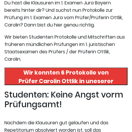
Du hast die Klausuren im 1. Examen Jura Bayern
bereits hinter dir? Und suchst nun Protokolle zur
Prüfung im 1. Examen Jura vom Prüfer/Prüferin Ottlik,
Carolin? Dann bist du hier genau richtig.
Wir bieten Studenten Protokolle und Mitschriften aus
früheren mündlichen Prüfungen im 1. juristischen
Staatsexamen des Prüfers / der Prüferin Ottlik,
Carolin.
Wir konnten 6 Protokolle von
Prüfer
Carolin Ottlik
in uneserer
Datenbank finden. Hier
Studenten: Keine Angst vorm
registrieren und die Protokolle
Prüfungsamt!
abrufen.
Nachdem die Klausuren gut gelaufen und das
Repetitorium absolviert worden ist, soll das