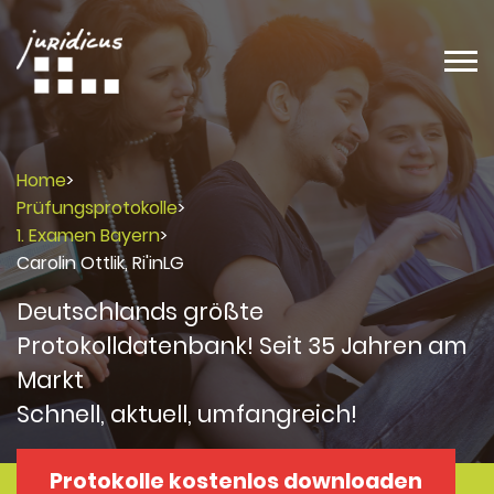
Home
>
Prüfungsprotokolle
>
1. Examen Bayern
>
Carolin Ottlik, Ri'inLG
Deutschlands größte
Protokolldatenbank! Seit 35 Jahren am
Markt
Schnell, aktuell, umfangreich!
Protokolle kostenlos downloaden
Protokolle
Protokolle