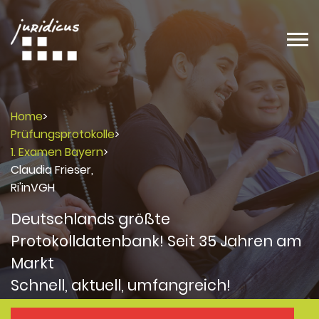
Home
>
Prüfungsprotokolle
>
1. Examen Bayern
>
Claudia Frieser,
Ri'inVGH
Deutschlands größte
Protokolldatenbank! Seit 35 Jahren am
Markt
Schnell, aktuell, umfangreich!
Protokolle
Protokolle