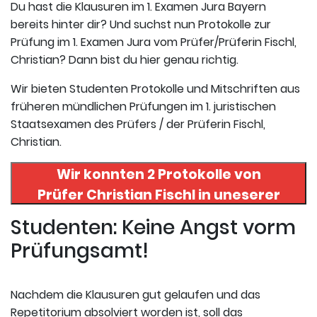
Du hast die Klausuren im 1. Examen Jura Bayern
bereits hinter dir? Und suchst nun Protokolle zur
Prüfung im 1. Examen Jura vom Prüfer/Prüferin Fischl,
Christian? Dann bist du hier genau richtig.
Wir bieten Studenten Protokolle und Mitschriften aus
früheren mündlichen Prüfungen im 1. juristischen
Staatsexamen des Prüfers / der Prüferin Fischl,
Christian.
Wir konnten 2 Protokolle von
Prüfer
Christian Fischl
in uneserer
Datenbank finden. Hier
Studenten: Keine Angst vorm
registrieren und die Protokolle
Prüfungsamt!
abrufen.
Nachdem die Klausuren gut gelaufen und das
Repetitorium absolviert worden ist, soll das