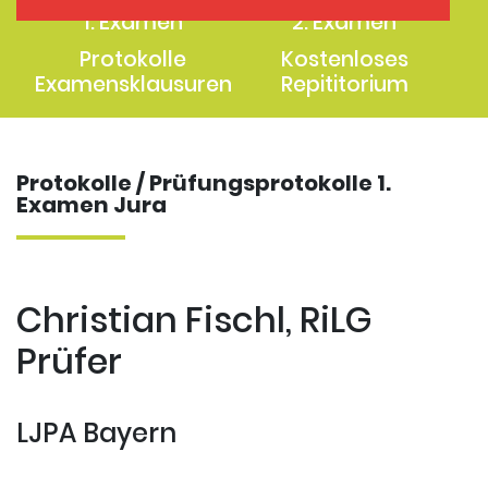
1. Examen
2. Examen
Protokolle
Kostenloses
Examensklausuren
Repititorium
Protokolle / Prüfungsprotokolle 1.
Examen Jura
Christian Fischl, RiLG
Prüfer
LJPA Bayern