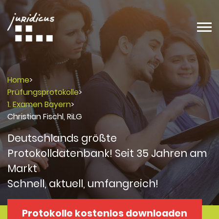
Home
>
Prüfungsprotokolle
>
1. Examen Bayern
>
Christian Fischl, RiLG
Deutschlands größte
Protokolldatenbank! Seit 35 Jahren am
Markt
Schnell, aktuell, umfangreich!
Protokolle kostenlos downloaden
Protokolle
Protokolle