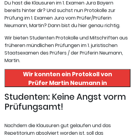
Du hast die Klausuren im 1. Examen Jura Bayern
bereits hinter dir? Und suchst nun Protokolle zur
Prüfung im 1. Examen Jura vom Prüfer/Prüferin
Neumann, Martin? Dann bist du hier genau richtig.
Wir bieten Studenten Protokolle und Mitschriften aus
früheren mündlichen Prüfungen im 1. juristischen
Staatsexamen des Prüfers / der Prüferin Neumann,
Martin.
Wir konnten ein Protokoll von
Prüfer
Martin Neumann
in
uneserer Datenbank finden. Hier
Studenten: Keine Angst vorm
registrieren und das Protokoll
Prüfungsamt!
abrufen.
Nachdem die Klausuren gut gelaufen und das
Repetitorium absolviert worden ist, soll das