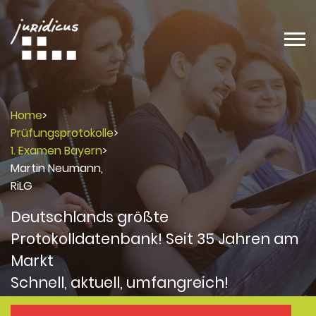
Home
>
Prüfungsprotokolle
>
1. Examen Bayern
>
Martin Neumann,
RiLG
Deutschlands größte
Protokolldatenbank! Seit 35 Jahren am
Markt
Schnell, aktuell, umfangreich!
Protokolle
Protokolle