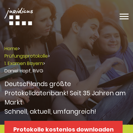
Home
>
Prüfungsprotokolle
>
1. Examen Bayern
>
Daniel Hopf, RiVG
Deutschlands größte
Protokolldatenbank! Seit 35 Jahren am
Markt
Schnell, aktuell, umfangreich!
Protokolle kostenlos downloaden
Protokolle
Protokolle