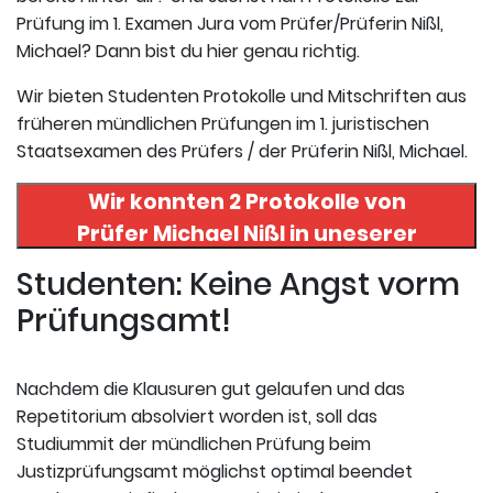
Prüfung im 1. Examen Jura vom Prüfer/Prüferin Nißl,
Michael? Dann bist du hier genau richtig.
Wir bieten Studenten Protokolle und Mitschriften aus
früheren mündlichen Prüfungen im 1. juristischen
Staatsexamen des Prüfers / der Prüferin Nißl, Michael.
Wir konnten 2 Protokolle von
Prüfer
Michael Nißl
in uneserer
Datenbank finden. Hier
Studenten: Keine Angst vorm
registrieren und die Protokolle
Prüfungsamt!
abrufen.
Nachdem die Klausuren gut gelaufen und das
Repetitorium absolviert worden ist, soll das
Studiummit der mündlichen Prüfung beim
Justizprüfungsamt möglichst optimal beendet