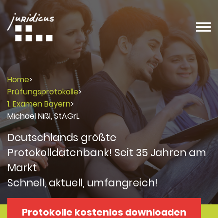
Home
>
Prüfungsprotokolle
>
1. Examen Bayern
>
Michael Nißl, StAGrL
Deutschlands größte
Protokolldatenbank! Seit 35 Jahren am
Markt
Schnell, aktuell, umfangreich!
Protokolle kostenlos downloaden
Protokolle
Protokolle