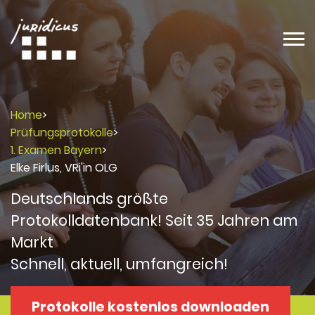
Home
>
Prüfungsprotokolle
>
1. Examen Bayern
>
Elke Firlus, VRi'in OLG
Deutschlands größte
Protokolldatenbank! Seit 35 Jahren am
Markt
Schnell, aktuell, umfangreich!
Protokolle kostenlos downloaden
Protokolle
Protokolle