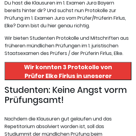
Du hast die Klausuren im 1. Examen Jura Bayern
bereits hinter dir? Und suchst nun Protokolle zur
Prüfung im 1. Examen Jura vom Prüfer/Prüferin Firlus,
Elke? Dann bist du hier genau richtig.
Wir bieten Studenten Protokolle und Mitschriften aus
früheren mündlichen Prüfungen im 1. juristischen
Staatsexamen des Prüfers / der Prüferin Firlus, Elke.
Wir konnten 3 Protokolle von
Prüfer
Elke Firlus
in uneserer
Datenbank finden. Hier
Studenten: Keine Angst vorm
registrieren und die Protokolle
Prüfungsamt!
abrufen.
Nachdem die Klausuren gut gelaufen und das
Repetitorium absolviert worden ist, soll das
Studiummit der mündlichen Prüfung beim