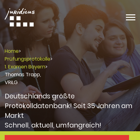
Home
>
Prüfungsprotokolle
>
1. Examen Bayern
>
Thomas Trapp,
VRiLG
Deutschlands größte
Protokolldatenbank! Seit 35 Jahren am
Markt
Schnell, aktuell, umfangreich!
Protokolle
Protokolle