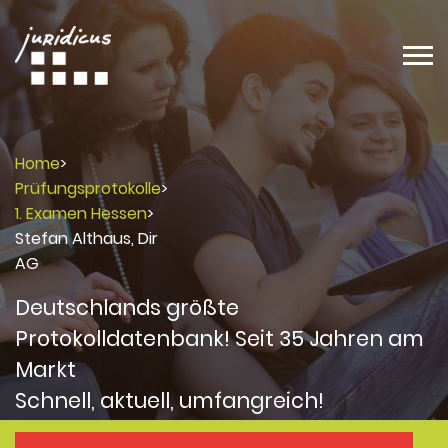
Home
>
Prüfungsprotokolle
>
1. Examen Hessen
>
Stefan Althaus, Dir
AG
Deutschlands größte
Protokolldatenbank! Seit 35 Jahren am
Markt
Schnell, aktuell, umfangreich!
Protokolle
Protokolle