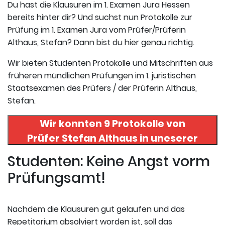
Du hast die Klausuren im 1. Examen Jura Hessen
bereits hinter dir? Und suchst nun Protokolle zur
Prüfung im 1. Examen Jura vom Prüfer/Prüferin
Althaus, Stefan? Dann bist du hier genau richtig.
Wir bieten Studenten Protokolle und Mitschriften aus
früheren mündlichen Prüfungen im 1. juristischen
Staatsexamen des Prüfers / der Prüferin Althaus,
Stefan.
Wir konnten 9 Protokolle von
Prüfer
Stefan Althaus
in uneserer
Datenbank finden. Hier
Studenten: Keine Angst vorm
registrieren und die Protokolle
Prüfungsamt!
abrufen.
Nachdem die Klausuren gut gelaufen und das
Repetitorium absolviert worden ist, soll das