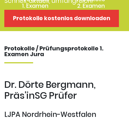
Schnell, aktuell, umfangreich!
1. Examen
2. Examen
Protokolle
Kostenloses
Protokolle kostenlos downloaden
Examensklausuren
Repititorium
Protokolle / Prüfungsprotokolle 1.
Examen Jura
Dr. Dörte Bergmann,
Präs'inSG Prüfer
LJPA Nordrhein-Westfalen