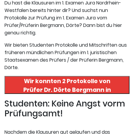
Du hast die Klausuren im 1. Examen Jura Nordrhein-
Westfalen bereits hinter dir? Und suchst nun
Protokolle zur Prüfung im 1. Examen Jura vom
Prüfer/Prüferin Bergmann, Dörte? Dann bist du hier
genau richtig.
Wir bieten Studenten Protokolle und Mitschriften aus
früheren mündlichen Prüfungen im 1. juristischen
Staatsexamen des Prüfers / der Prüferin Bergmann,
Dörte.
Wir konnten 2 Protokolle von
Prüfer
Dr. Dörte Bergmann
in
uneserer Datenbank finden. Hier
Studenten: Keine Angst vorm
registrieren und die Protokolle
Prüfungsamt!
abrufen.
Nachdem die Klausuren gut gelaufen und das