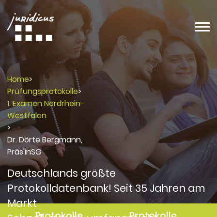
Home
>
Prüfungsprotokolle
>
1. Examen Nordrhein-
Westfalen
>
Dr. Dörte Bergmann,
Präs'inSG
Deutschlands größte
Protokolldatenbank! Seit 35 Jahren am
Markt
Protokolle
Protokolle