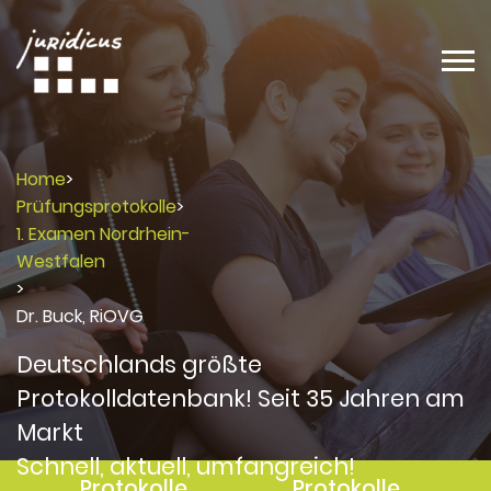
Home
>
Prüfungsprotokolle
>
1. Examen Nordrhein-
Westfalen
>
Dr. Buck, RiOVG
Deutschlands größte
Protokolldatenbank! Seit 35 Jahren am
Markt
Schnell, aktuell, umfangreich!
Protokolle
Protokolle