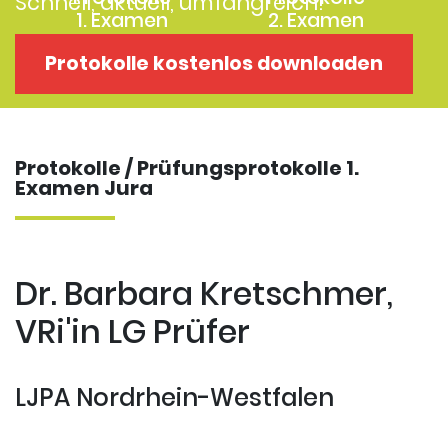
Schnell, aktuell, umfangreich!
1. Examen
2. Examen
Protokolle
Kostenloses
Protokolle kostenlos downloaden
Examensklausuren
Repititorium
Protokolle / Prüfungsprotokolle 1.
Examen Jura
Dr. Barbara Kretschmer,
VRi'in LG Prüfer
LJPA Nordrhein-Westfalen