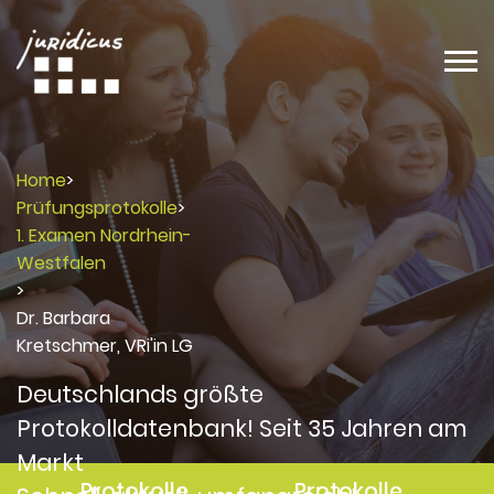
Home
>
Prüfungsprotokolle
>
1. Examen Nordrhein-
Westfalen
>
Dr. Barbara
Kretschmer, VRi'in LG
Deutschlands größte
Protokolldatenbank! Seit 35 Jahren am
Markt
Protokolle
Protokolle