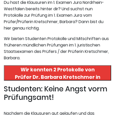
Du hast die Klausuren im 1. Examen Jura Nordrhein-
Westfalen bereits hinter dir? Und suchst nun
Protokolle zur Prüfung im 1. Examen Jura vom
Prüfer/Prüferin Kretschmer, Barbara? Dann bist du
hier genau richtig.
Wir bieten Studenten Protokolle und Mitschriften aus
früheren mündlichen Prüfungen im 1. juristischen
Staatsexamen des Prüfers / der Prüferin Kretschmer,
Barbara.
Wir konnten 2 Protokolle von
Prüfer
Dr. Barbara Kretschmer
in
uneserer Datenbank finden. Hier
Studenten: Keine Angst vorm
registrieren und die Protokolle
Prüfungsamt!
abrufen.
Nachdem die Klausuren gut gelaufen und das