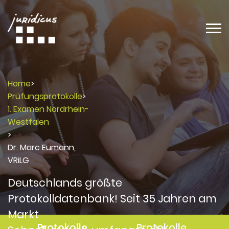
Home
>
Prüfungsprotokolle
>
1. Examen Nordrhein-
Westfalen
>
Dr. Marc Eumann,
VRiLG
Deutschlands größte
Protokolldatenbank! Seit 35 Jahren am
Markt
Protokolle
Protokolle