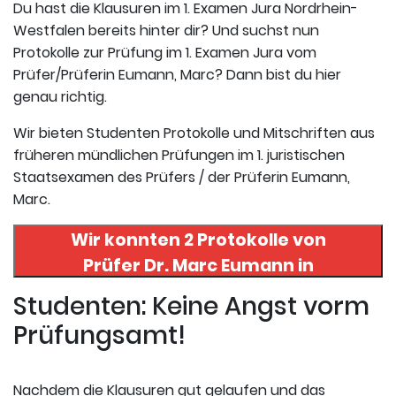
Du hast die Klausuren im 1. Examen Jura Nordrhein-
Westfalen bereits hinter dir? Und suchst nun
Protokolle zur Prüfung im 1. Examen Jura vom
Prüfer/Prüferin Eumann, Marc? Dann bist du hier
genau richtig.
Wir bieten Studenten Protokolle und Mitschriften aus
früheren mündlichen Prüfungen im 1. juristischen
Staatsexamen des Prüfers / der Prüferin Eumann,
Marc.
Wir konnten 2 Protokolle von
Prüfer
Dr. Marc Eumann
in
uneserer Datenbank finden. Hier
Studenten: Keine Angst vorm
registrieren und die Protokolle
Prüfungsamt!
abrufen.
Nachdem die Klausuren gut gelaufen und das