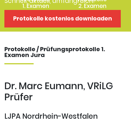
Schnell, aktuell, umfangreich!
1. Examen
2. Examen
Protokolle
Kostenloses
Protokolle kostenlos downloaden
Examensklausuren
Repititorium
Protokolle / Prüfungsprotokolle 1.
Examen Jura
Dr. Marc Eumann, VRiLG
Prüfer
LJPA Nordrhein-Westfalen