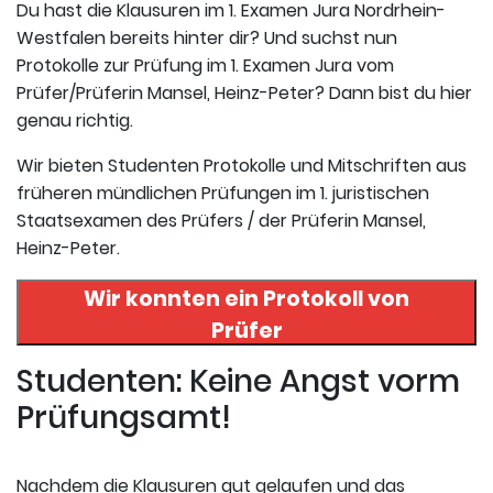
Du hast die Klausuren im 1. Examen Jura Nordrhein-
Westfalen bereits hinter dir? Und suchst nun
Protokolle zur Prüfung im 1. Examen Jura vom
Prüfer/Prüferin Mansel, Heinz-Peter? Dann bist du hier
genau richtig.
Wir bieten Studenten Protokolle und Mitschriften aus
früheren mündlichen Prüfungen im 1. juristischen
Staatsexamen des Prüfers / der Prüferin Mansel,
Heinz-Peter.
Wir konnten ein Protokoll von
Prüfer
Prof.Dr.Dr.h.c. Heinz-Peter Mansel
Studenten: Keine Angst vorm
in uneserer Datenbank finden. Hier
Prüfungsamt!
registrieren und das Protokoll
abrufen.
Nachdem die Klausuren gut gelaufen und das