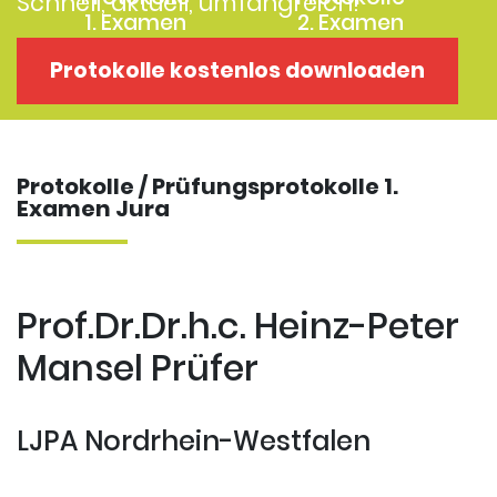
Schnell, aktuell, umfangreich!
1. Examen
2. Examen
Protokolle
Kostenloses
Protokolle kostenlos downloaden
Examensklausuren
Repititorium
Protokolle / Prüfungsprotokolle 1.
Examen Jura
Prof.Dr.Dr.h.c. Heinz-Peter
Mansel Prüfer
LJPA Nordrhein-Westfalen