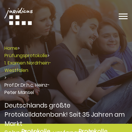
Home
>
Prüfungsprotokolle
>
1. Examen Nordrhein-
Westfalen
>
Prof.Dr.Dr.h.c. Heinz-
Peter Mansel
Deutschlands größte
Protokolldatenbank! Seit 35 Jahren am
Markt
Protokolle
Protokolle