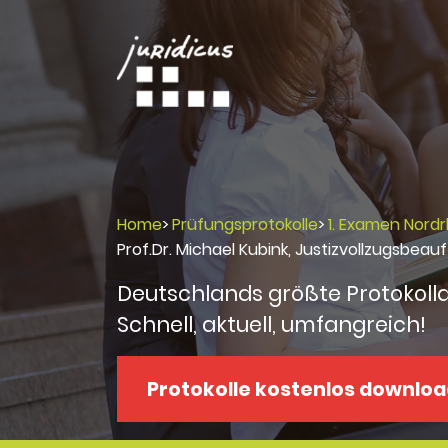
Home
>
Prüfungsprotokolle
>
1. Examen Nord
Prof.Dr. Michael Kubink, Jus­tiz­vollzugsbea
Deutschlands größte Protokoll
Schnell, aktuell, umfangreich!
Protokolle kostenlos downlo