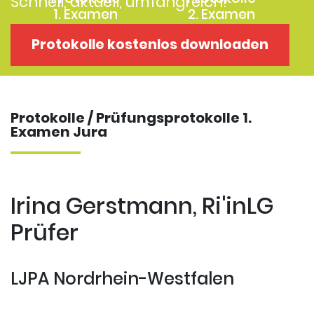
Schnell, aktuell, umfangreich!
1. Examen
2. Examen
Protokolle
Kostenloses
Protokolle kostenlos downloaden
Examensklausuren
Repititorium
Protokolle / Prüfungsprotokolle 1.
Examen Jura
Irina Gerstmann, Ri'inLG
Prüfer
LJPA Nordrhein-Westfalen