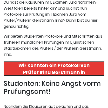
Du hast die Klausuren im 1. Examen Jura Nordrhein-
Westfalen bereits hinter dir? Und suchst nun
Protokolle zur Prüfung im 1. Examen Jura vom
Prüfer/Prüferin Gerstmann, Irina? Dann bist du hier
genau richtig.
Wir bieten Studenten Protokolle und Mitschriften aus
früheren mündlichen Prüfungen im 1. juristischen
Staatsexamen des Prüfers / der Prüferin Gerstmann,
Irina.
Wir konnten ein Protokoll von
Prüfer
Irina Gerstmann
in
uneserer Datenbank finden. Hier
Studenten: Keine Angst vorm
registrieren und das Protokoll
Prüfungsamt!
abrufen.
Nachdem die Klausuren gut gelaufen und das