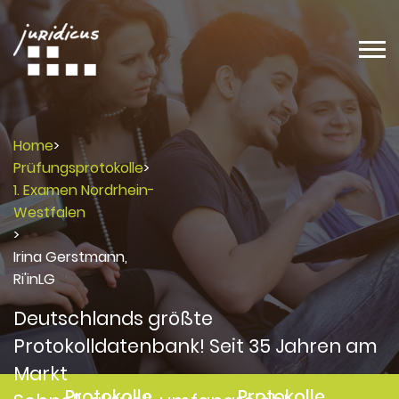
Home
>
Prüfungsprotokolle
>
1. Examen Nordrhein-
Westfalen
>
Irina Gerstmann,
Ri'inLG
Deutschlands größte
Protokolldatenbank! Seit 35 Jahren am
Markt
Protokolle
Protokolle