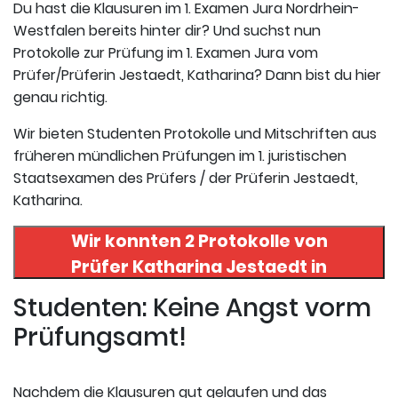
Du hast die Klausuren im 1. Examen Jura Nordrhein-
Westfalen bereits hinter dir? Und suchst nun
Protokolle zur Prüfung im 1. Examen Jura vom
Prüfer/Prüferin Jestaedt, Katharina? Dann bist du hier
genau richtig.
Wir bieten Studenten Protokolle und Mitschriften aus
früheren mündlichen Prüfungen im 1. juristischen
Staatsexamen des Prüfers / der Prüferin Jestaedt,
Katharina.
Wir konnten 2 Protokolle von
Prüfer
Katharina Jestaedt
in
uneserer Datenbank finden. Hier
Studenten: Keine Angst vorm
registrieren und die Protokolle
Prüfungsamt!
abrufen.
Nachdem die Klausuren gut gelaufen und das