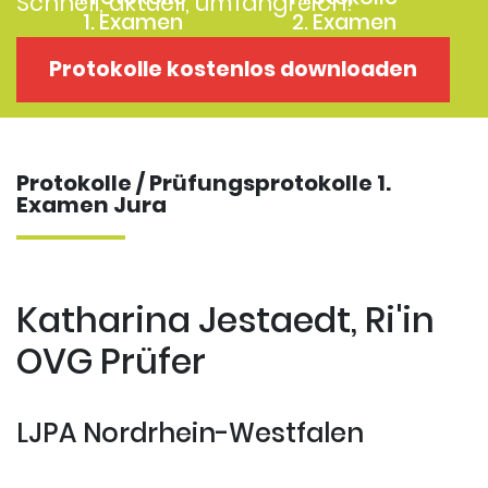
Schnell, aktuell, umfangreich!
1. Examen
2. Examen
Protokolle
Kostenloses
Protokolle kostenlos downloaden
Examensklausuren
Repititorium
Protokolle / Prüfungsprotokolle 1.
Examen Jura
Katharina Jestaedt, Ri'in
OVG Prüfer
LJPA Nordrhein-Westfalen