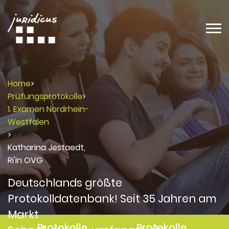
Home
>
Prüfungsprotokolle
>
1. Examen Nordrhein-
Westfalen
>
Katharina Jestaedt,
Ri'in OVG
Deutschlands größte
Protokolldatenbank! Seit 35 Jahren am
Markt
Protokolle
Protokolle