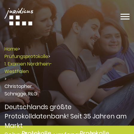
Home
>
Prüfungsprotokolle
>
1. Examen Nordrhein-
Westfalen
>
Christopher
Schnigge, RiLG
Deutschlands größte
Protokolldatenbank! Seit 35 Jahren am
Markt
Protokolle
Protokolle