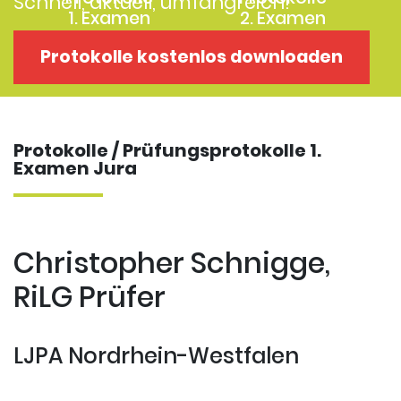
Schnell, aktuell, umfangreich!
1. Examen
2. Examen
Protokolle
Kostenloses
Protokolle kostenlos downloaden
Examensklausuren
Repititorium
Protokolle / Prüfungsprotokolle 1.
Examen Jura
Christopher Schnigge,
RiLG Prüfer
LJPA Nordrhein-Westfalen