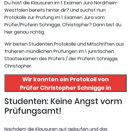
Du hast die Klausuren im 1. Examen Jura Nordrhein-
Westfalen bereits hinter dir? Und suchst nun
Protokolle zur Prüfung im 1. Examen Jura vom
Prüfer/Prüferin Schnigge, Christopher? Dann bist du
hier genau richtig.
Wir bieten Studenten Protokolle und Mitschriften aus
früheren mündlichen Prüfungen im 1. juristischen
Staatsexamen des Prüfers / der Prüferin Schnigge,
Christopher.
Wir konnten ein Protokoll von
Prüfer
Christopher Schnigge
in
uneserer Datenbank finden. Hier
Studenten: Keine Angst vorm
registrieren und das Protokoll
Prüfungsamt!
abrufen.
Nachdem die Klausuren gut gelaufen und das