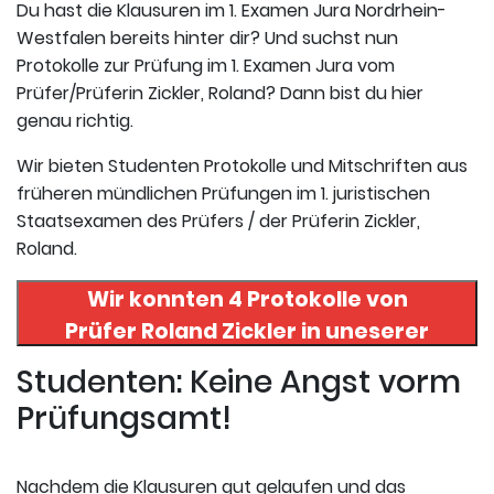
Du hast die Klausuren im 1. Examen Jura Nordrhein-
Westfalen bereits hinter dir? Und suchst nun
Protokolle zur Prüfung im 1. Examen Jura vom
Prüfer/Prüferin Zickler, Roland? Dann bist du hier
genau richtig.
Wir bieten Studenten Protokolle und Mitschriften aus
früheren mündlichen Prüfungen im 1. juristischen
Staatsexamen des Prüfers / der Prüferin Zickler,
Roland.
Wir konnten 4 Protokolle von
Prüfer
Roland Zickler
in uneserer
Datenbank finden. Hier
Studenten: Keine Angst vorm
registrieren und die Protokolle
Prüfungsamt!
abrufen.
Nachdem die Klausuren gut gelaufen und das