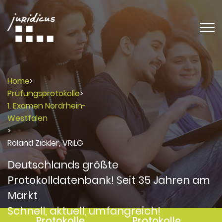
Home
>
Prüfungsprotokolle
>
1. Examen Nordrhein-
Westfalen
>
Roland Zickler, VRiLG
Deutschlands größte
Protokolldatenbank! Seit 35 Jahren am
Markt
Schnell, aktuell, umfangreich!
Protokolle
Protokolle