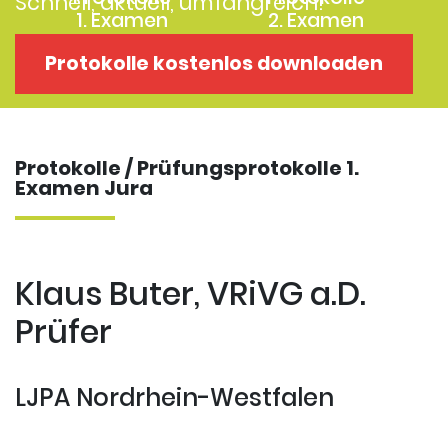
Schnell, aktuell, umfangreich!
1. Examen
2. Examen
Protokolle
Kostenloses
Protokolle kostenlos downloaden
Examensklausuren
Repititorium
Protokolle / Prüfungsprotokolle 1.
Examen Jura
Klaus Buter, VRiVG a.D.
Prüfer
LJPA Nordrhein-Westfalen