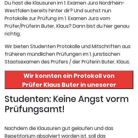
Du hast die Klausuren im 1. Examen Jura Nordrhein-
Westfalen bereits hinter dir? Und suchst nun
Protokolle zur Prüfung im 1. Examen Jura vom
Prüfer/Prüferin Buter, Klaus? Dann bist du hier genau
richtig.
Wir bieten Studenten Protokolle und Mitschriften aus
früheren mündlichen Prüfungen im 1. juristischen
Staatsexamen des Prüfers / der Prüferin Buter, Klaus.
Wir konnten ein Protokoll von
Prüfer
Klaus Buter
in uneserer
Datenbank finden. Hier
Studenten: Keine Angst vorm
registrieren und das Protokoll
Prüfungsamt!
abrufen.
Nachdem die Klausuren gut gelaufen und das
Repetitorium absolviert worden ist, soll das