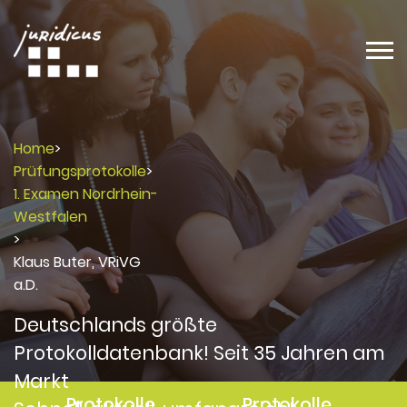
Home
>
Prüfungsprotokolle
>
1. Examen Nordrhein-
Westfalen
>
Klaus Buter, VRiVG
a.D.
Deutschlands größte
Protokolldatenbank! Seit 35 Jahren am
Markt
Protokolle
Protokolle