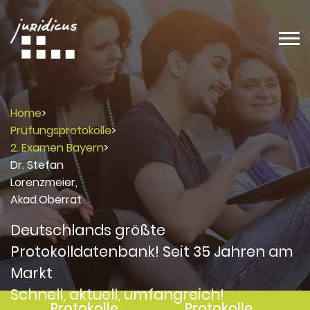
Home
>
Prüfungsprotokolle
>
2. Examen Bayern
>
Dr. Stefan
Lorenzmeier,
Akad.Oberrat
Deutschlands größte
Protokolldatenbank! Seit 35 Jahren am
Markt
Schnell, aktuell, umfangreich!
Protokolle
Protokolle