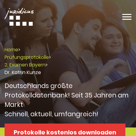
Home
>
Prüfungsprotokolle
>
2. Examen Bayern
>
Dr. Katrin Kunze
Deutschlands größte
Protokolldatenbank! Seit 35 Jahren am
Markt
Schnell, aktuell, umfangreich!
Protokolle kostenlos downloaden
Protokolle
Protokolle