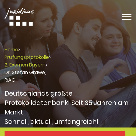
Home
>
Prüfungsprotokolle
>
2. Examen Bayern
>
Dr. Stefan Grawe,
RiAG
Deutschlands größte
Protokolldatenbank! Seit 35 Jahren am
Markt
Schnell, aktuell, umfangreich!
Protokolle
Protokolle