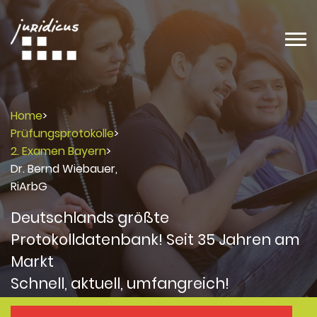
Home
>
Prüfungsprotokolle
>
2. Examen Bayern
>
Dr. Bernd Wiebauer,
RiArbG
Deutschlands größte
Protokolldatenbank! Seit 35 Jahren am
Markt
Schnell, aktuell, umfangreich!
Protokolle
Protokolle