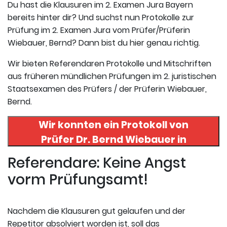
Du hast die Klausuren im 2. Examen Jura Bayern
bereits hinter dir? Und suchst nun Protokolle zur
Prüfung im 2. Examen Jura vom Prüfer/Prüferin
Wiebauer, Bernd? Dann bist du hier genau richtig.
Wir bieten Referendaren Protokolle und Mitschriften
aus früheren mündlichen Prüfungen im 2. juristischen
Staatsexamen des Prüfers / der Prüferin Wiebauer,
Bernd.
Wir konnten ein Protokoll von
Prüfer
Dr. Bernd Wiebauer
in
uneserer Datenbank finden. Hier
Referendare: Keine Angst
registrieren und das Protokoll
vorm Prüfungsamt!
abrufen.
Nachdem die Klausuren gut gelaufen und der
Repetitor absolviert worden ist, soll das