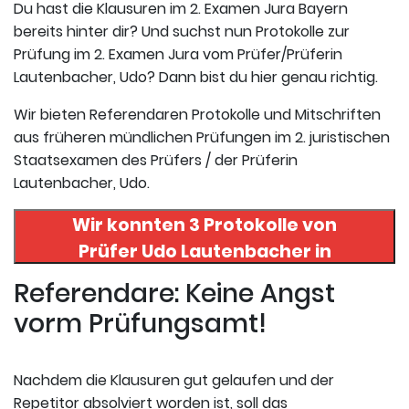
Du hast die Klausuren im 2. Examen Jura Bayern
bereits hinter dir? Und suchst nun Protokolle zur
Prüfung im 2. Examen Jura vom Prüfer/Prüferin
Lautenbacher, Udo? Dann bist du hier genau richtig.
Wir bieten Referendaren Protokolle und Mitschriften
aus früheren mündlichen Prüfungen im 2. juristischen
Staatsexamen des Prüfers / der Prüferin
Lautenbacher, Udo.
Wir konnten 3 Protokolle von
Prüfer
Udo Lautenbacher
in
uneserer Datenbank finden. Hier
Referendare: Keine Angst
registrieren und die Protokolle
vorm Prüfungsamt!
abrufen.
Nachdem die Klausuren gut gelaufen und der
Repetitor absolviert worden ist, soll das