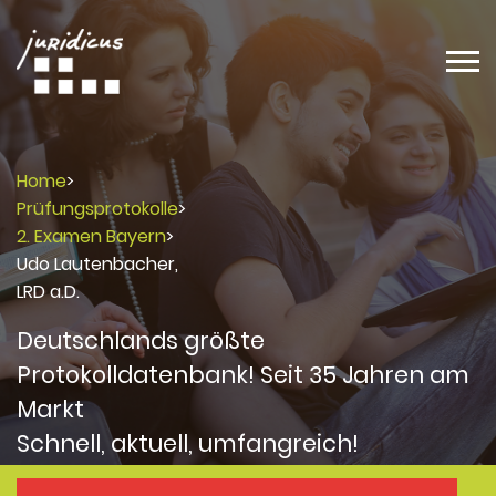
Home
>
Prüfungsprotokolle
>
2. Examen Bayern
>
Udo Lautenbacher,
LRD a.D.
Deutschlands größte
Protokolldatenbank! Seit 35 Jahren am
Markt
Schnell, aktuell, umfangreich!
Protokolle
Protokolle