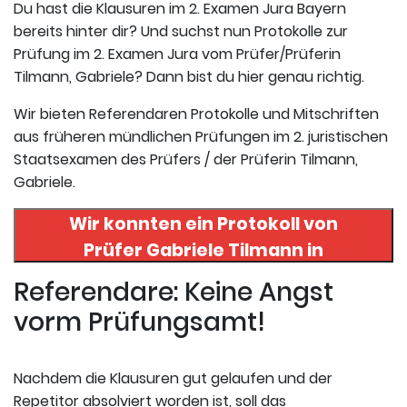
Du hast die Klausuren im 2. Examen Jura Bayern
bereits hinter dir? Und suchst nun Protokolle zur
Prüfung im 2. Examen Jura vom Prüfer/Prüferin
Tilmann, Gabriele? Dann bist du hier genau richtig.
Wir bieten Referendaren Protokolle und Mitschriften
aus früheren mündlichen Prüfungen im 2. juristischen
Staatsexamen des Prüfers / der Prüferin Tilmann,
Gabriele.
Wir konnten ein Protokoll von
Prüfer
Gabriele Tilmann
in
uneserer Datenbank finden. Hier
Referendare: Keine Angst
registrieren und das Protokoll
vorm Prüfungsamt!
abrufen.
Nachdem die Klausuren gut gelaufen und der
Repetitor absolviert worden ist, soll das