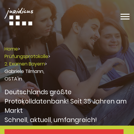
Home
>
Prüfungsprotokolle
>
2. Examen Bayern
>
Gabriele Tilmann,
OSTA'in
Deutschlands größte
Protokolldatenbank! Seit 35 Jahren am
Markt
Schnell, aktuell, umfangreich!
Protokolle
Protokolle