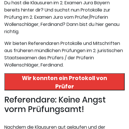
Du hast die Klausuren im 2. Examen Jura Bayern
bereits hinter dir? Und suchst nun Protokolle zur
Prüfung im 2. Examen Jura vom Prüfer/Prüferin
Wollenschläger, Ferdinand? Dann bist du hier genau
richtig.
Wir bieten Referendaren Protokolle und Mitschriften
aus früheren mündlichen Prüfungen im 2. juristischen
Staatsexamen des Prüfers / der Prüferin
Wollenschläger, Ferdinand.
Wir konnten ein Protokoll von
Prüfer
Prof.Dr. Ferdinand Wollenschläger
Referendare: Keine Angst
in uneserer Datenbank finden. Hier
vorm Prüfungsamt!
registrieren und das Protokoll
abrufen.
Nachdem die Klausuren gut gelaufen und der