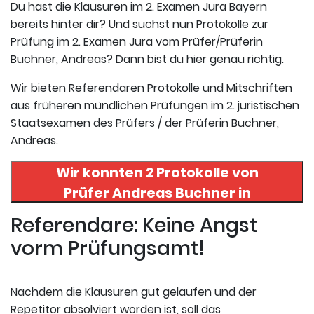
Du hast die Klausuren im 2. Examen Jura Bayern
bereits hinter dir? Und suchst nun Protokolle zur
Prüfung im 2. Examen Jura vom Prüfer/Prüferin
Buchner, Andreas? Dann bist du hier genau richtig.
Wir bieten Referendaren Protokolle und Mitschriften
aus früheren mündlichen Prüfungen im 2. juristischen
Staatsexamen des Prüfers / der Prüferin Buchner,
Andreas.
Wir konnten 2 Protokolle von
Prüfer
Andreas Buchner
in
uneserer Datenbank finden. Hier
Referendare: Keine Angst
registrieren und die Protokolle
vorm Prüfungsamt!
abrufen.
Nachdem die Klausuren gut gelaufen und der
Repetitor absolviert worden ist, soll das