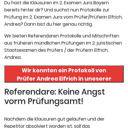
Du hast die Klausuren im 2. Examen Jura Bayern
bereits hinter dir? Und suchst nun Protokolle zur
Prüfung im 2. Examen Jura vom Prüfer/Prüferin Elfrich,
Andrea? Dann bist du hier genau richtig.
Wir bieten Referendaren Protokolle und Mitschriften
aus früheren mündlichen Prüfungen im 2. juristischen
Staatsexamen des Prüfers / der Prüferin Elfrich,
Andrea.
Wir konnten ein Protokoll von
Prüfer
Andrea Elfrich
in uneserer
Datenbank finden. Hier
Referendare: Keine Angst
registrieren und das Protokoll
vorm Prüfungsamt!
abrufen.
Nachdem die Klausuren gut gelaufen und der
Repetitor absolviert worden ist, soll das