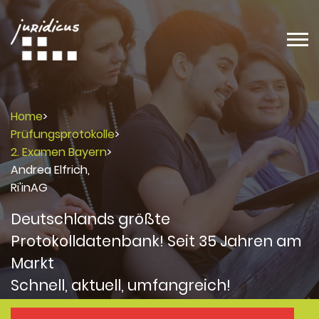
Home
>
Prüfungsprotokolle
>
2. Examen Bayern
>
Andrea Elfrich,
Ri'inAG
Deutschlands größte
Protokolldatenbank! Seit 35 Jahren am
Markt
Schnell, aktuell, umfangreich!
Protokolle
Protokolle