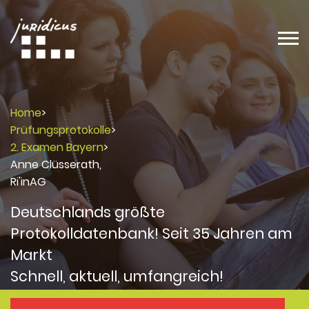
Home
>
Prüfungsprotokolle
>
2. Examen Bayern
>
Anne Clüsserath,
Ri'inAG
Deutschlands größte
Protokolldatenbank! Seit 35 Jahren am
Markt
Schnell, aktuell, umfangreich!
Protokolle
Protokolle