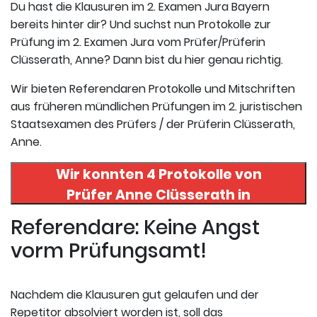
Du hast die Klausuren im 2. Examen Jura Bayern
bereits hinter dir? Und suchst nun Protokolle zur
Prüfung im 2. Examen Jura vom Prüfer/Prüferin
Clüsserath, Anne? Dann bist du hier genau richtig.
Wir bieten Referendaren Protokolle und Mitschriften
aus früheren mündlichen Prüfungen im 2. juristischen
Staatsexamen des Prüfers / der Prüferin Clüsserath,
Anne.
Wir konnten 4 Protokolle von
Prüfer
Anne Clüsserath
in
uneserer Datenbank finden. Hier
Referendare: Keine Angst
registrieren und die Protokolle
vorm Prüfungsamt!
abrufen.
Nachdem die Klausuren gut gelaufen und der
Repetitor absolviert worden ist, soll das