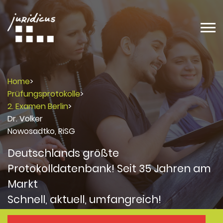
Home
>
Prüfungsprotokolle
>
2. Examen Berlin
>
Dr. Volker
Nowosadtko, RiSG
Deutschlands größte
Protokolldatenbank! Seit 35 Jahren am
Markt
Schnell, aktuell, umfangreich!
Protokolle
Protokolle