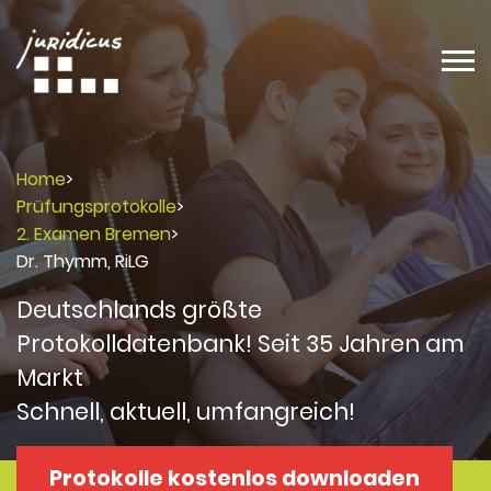
Home
>
Prüfungsprotokolle
>
2. Examen Bremen
>
Dr. Thymm, RiLG
Deutschlands größte
Protokolldatenbank! Seit 35 Jahren am
Markt
Schnell, aktuell, umfangreich!
Protokolle kostenlos downloaden
Protokolle
Protokolle