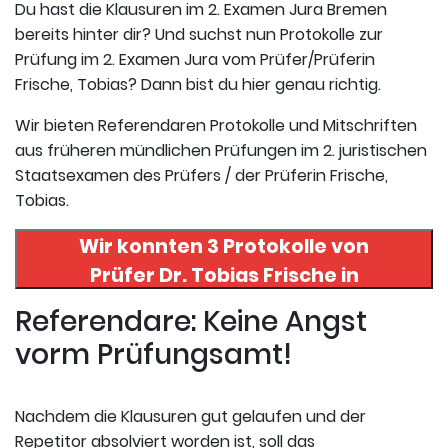
Du hast die Klausuren im 2. Examen Jura Bremen
bereits hinter dir? Und suchst nun Protokolle zur
Prüfung im 2. Examen Jura vom Prüfer/Prüferin
Frische, Tobias? Dann bist du hier genau richtig.
Wir bieten Referendaren Protokolle und Mitschriften
aus früheren mündlichen Prüfungen im 2. juristischen
Staatsexamen des Prüfers / der Prüferin Frische,
Tobias.
Wir konnten 3 Protokolle von
Prüfer
Dr. Tobias Frische
in
uneserer Datenbank finden. Hier
Referendare: Keine Angst
registrieren und die Protokolle
vorm Prüfungsamt!
abrufen.
Nachdem die Klausuren gut gelaufen und der
Repetitor absolviert worden ist, soll das